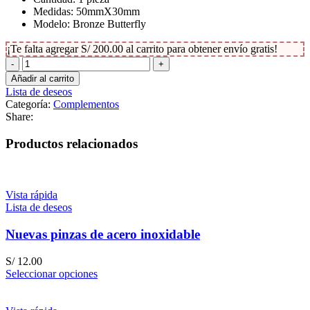
Medidas: 50mmX30mm
Modelo: Bronze Butterfly
¡Te falta agregar
S/
200.00
al carrito para obtener envío gratis!
Clip
Mariposa
Añadir al carrito
cantidad
Lista de deseos
Categoría:
Complementos
Share:
Productos relacionados
Vista rápida
Lista de deseos
Nuevas pinzas de acero inoxidable
S/
12.00
Seleccionar opciones