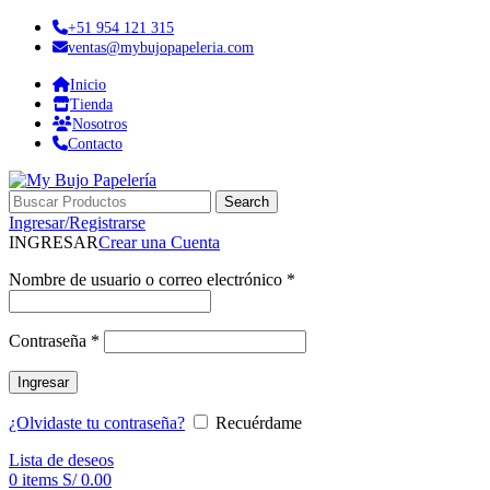
+51 954 121 315
ventas@mybujopapeleria.com
Inicio
Tienda
Nosotros
Contacto
Search
Ingresar/Registrarse
INGRESAR
Crear una Cuenta
Nombre de usuario o correo electrónico
*
Contraseña
*
Ingresar
¿Olvidaste tu contraseña?
Recuérdame
Lista de deseos
0
items
S/
0.00