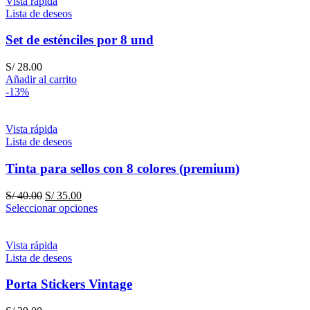
Vista rápida
Lista de deseos
Set de esténciles por 8 und
S/
28.00
Añadir al carrito
-13%
Vista rápida
Lista de deseos
Tinta para sellos con 8 colores (premium)
El
El
S/
40.00
S/
35.00
precio
precio
Seleccionar opciones
original
actual
era:
es:
S/ 40.00.
S/ 35.00.
Vista rápida
Lista de deseos
Porta Stickers Vintage